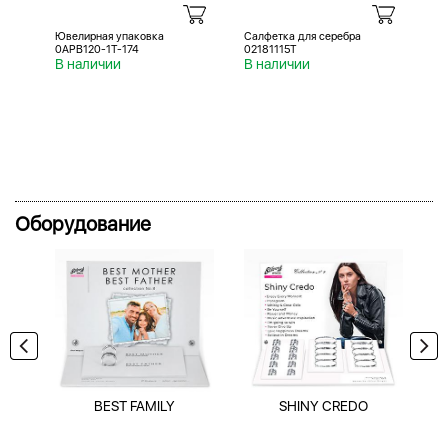
Ювелирная упаковка
Салфетка для серебра
Са
0APB120-1T-174
02181115T
02
В наличии
В наличии
В 
Оборудование
BEST FAMILY
SHINY CREDO