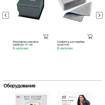
Ювелирная упаковка
Салфетка для серебра
Са
0APB120-1T-174
02181115T
02
В наличии
В наличии
В 
Оборудование