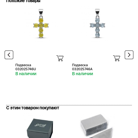
Похожие товары
Подвеска
Подвеска
Подв
032025746U
032025746A
0320
В наличии
В наличии
В н
С этим товаром покупают