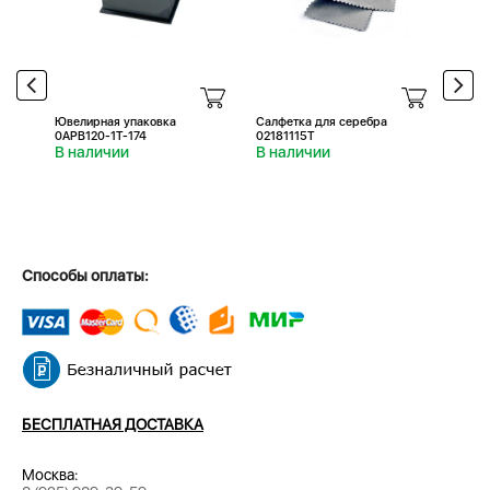
Ювелирная упаковка
Салфетка для серебра
Салфе
0APB120-1T-174
02181115T
0218
В наличии
В наличии
В н
Способы оплаты:
БЕСПЛАТНАЯ ДОСТАВКА
Москва: