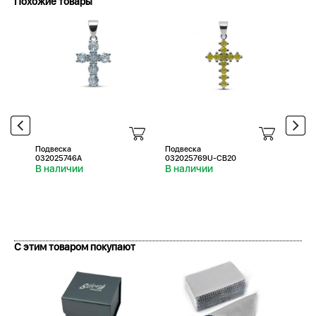
Похожие товары
Подвеска
Подвеска
Подв
032025746A
032025769U-CB20
0320
В наличии
В наличии
В н
С этим товаром покупают