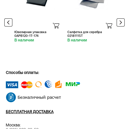
Ювелирная упаковка
Салфетка для серебра
Салфе
0APB120-1T-174
02181115T
0218
В наличии
В наличии
В н
Способы оплаты:
БЕСПЛАТНАЯ ДОСТАВКА
Москва: