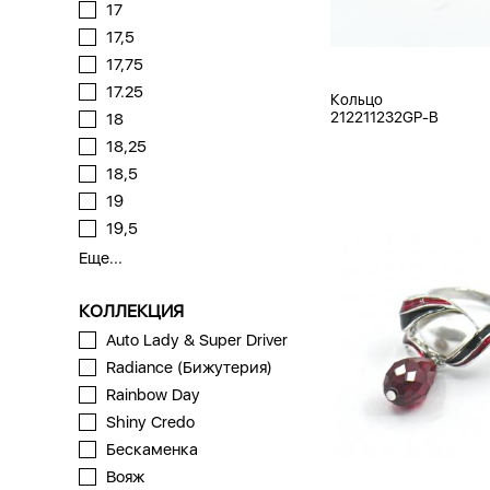
17
17,5
17,75
17.25
Кольцо
212211232GP-B
18
18,25
18,5
19
19,5
Еще...
КОЛЛЕКЦИЯ
Auto Lady & Super Driver
Radiance (Бижутерия)
Rainbow Day
Shiny Credo
Бескаменка
Вояж