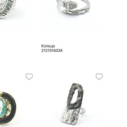
Кольцо
212131433A