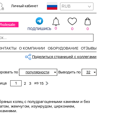
Личный кабинет
подпишись
0
0
0
ОНТАКТЫ
О КОМПАНИИ
ОБОРУДОВАНИЕ
ОТЗЫВЫ
Поделиться страницей с коллегами
ровать по
Выводить по
популярности
32
из
ница
2
3
15
ебряных колец с полудрагоценными камнями и без
анатом, жемчугом, изумрудом, цирконием,
 камнями.