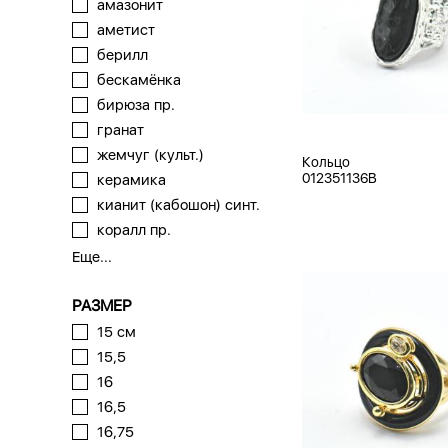
амазонит
аметист
берилл
бескамёнка
бирюза пр.
гранат
жемчуг (культ.)
Кольцо
012351136B
керамика
кианит (кабошон) синт.
коралл пр.
Еще...
РАЗМЕР
15 см
15,5
16
16,5
16,75