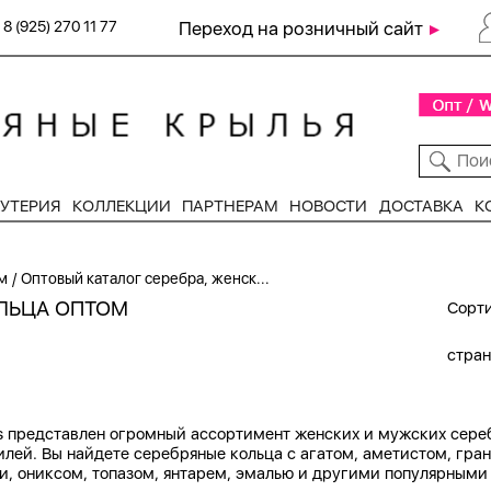
8 (925) 270 11 77
Переход на розничный сайт
УТЕРИЯ
КОЛЛЕКЦИИ
ПАРТНЕРАМ
НОВОСТИ
ДОСТАВКА
К
/
м
Оптовый каталог серебра, женск...
ЛЬЦА ОПТОМ
Сорти
стра
ngs представлен огромный ассортимент женских и мужских сер
илей. Вы найдете серебряные кольца с агатом, аметистом, гр
и, ониксом, топазом, янтарем, эмалью и другими популярными