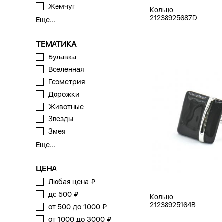
Жемчуг
Кольцо
21238925687D
Еще...
ТЕМАТИКА
Булавка
Вселенная
Геометрия
Дорожки
Животные
Звезды
Змея
Еще...
ЦЕНА
Любая цена ₽
до 500 ₽
Кольцо
21238925164B
от 500 до 1000 ₽
от 1000 до 3000 ₽