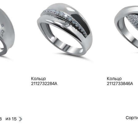
Кольцо
Кольцо
2112732284A
2112733846A
Сорти
из
3
15