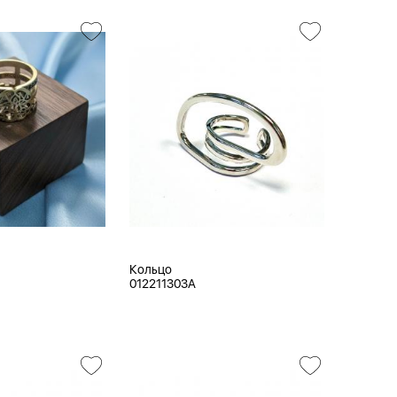
Кольцо
012211303A