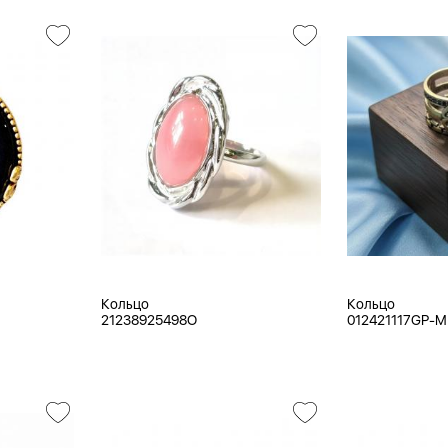
Кольцо
Кольцо
21238925498O
012421117GP-M