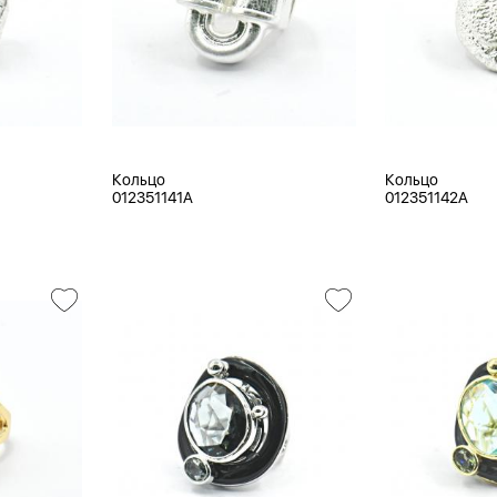
Кольцо
Кольцо
012351141A
012351142A