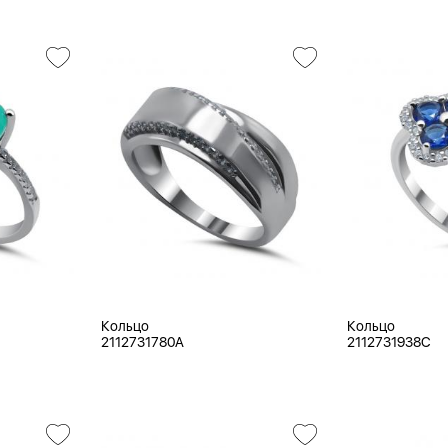
Кольцо
Кольцо
2112731780A
2112731938C