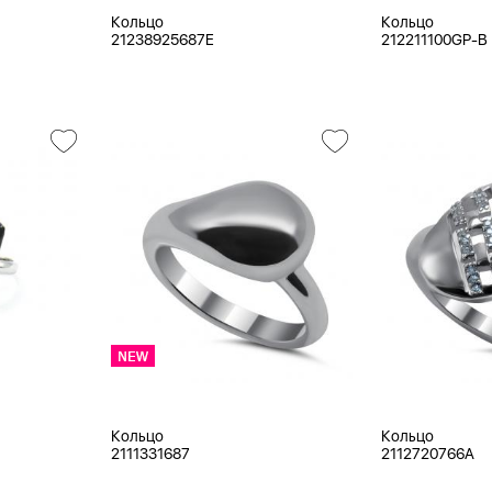
Кольцо
Кольцо
21238925687E
212211100GP-B
Кольцо
Кольцо
2111331687
2112720766A