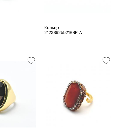
Кольцо
N
21238925521BRP-A