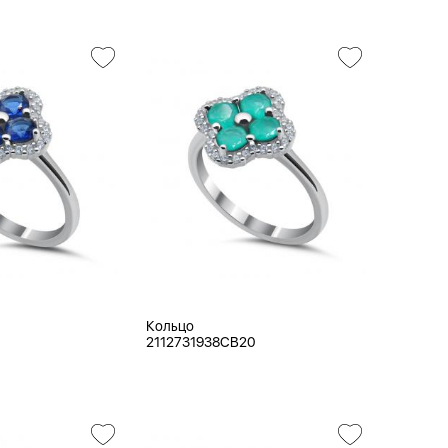
Кольцо
2112731938CB20