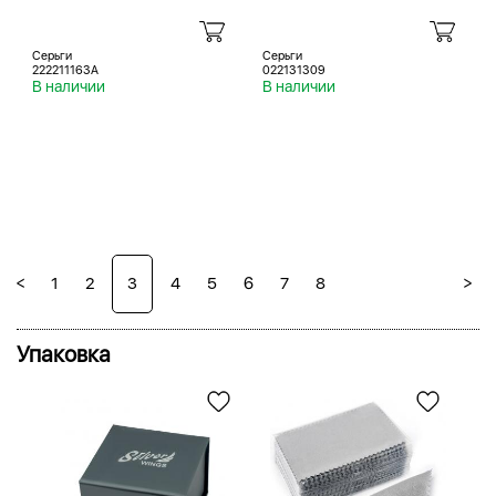
Серьги
Серьги
222211163A
022131309
В наличии
В наличии
<
>
1
2
3
4
5
6
7
8
Упаковка