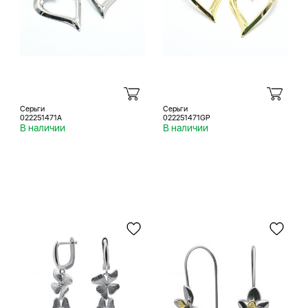
Серьги
Серьги
022251471A
022251471GP
В наличии
В наличии