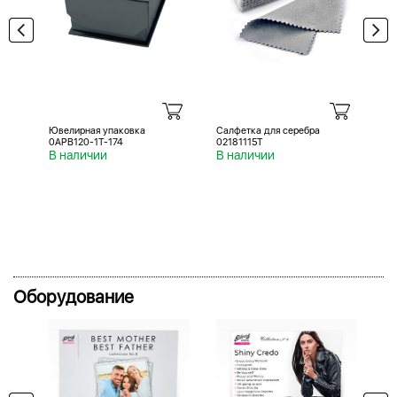
Ювелирная упаковка
Салфетка для серебра
Са
0APB120-1T-174
02181115T
02
В наличии
В наличии
В 
Оборудование