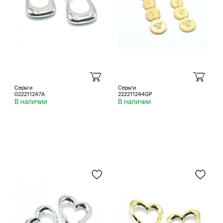
Серьги
Серьги
022211247A
222211244GP
В наличии
В наличии