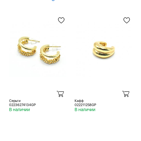
Серьги
Кафф
02236274134GP
022211258GP
В наличии
В наличии