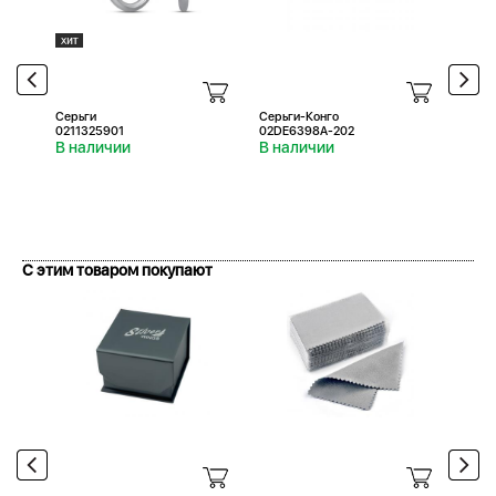
Серьги
Серьги-Конго
Серь
0211325901
02DE6398A-202
0211
В наличии
В наличии
В н
С этим товаром покупают