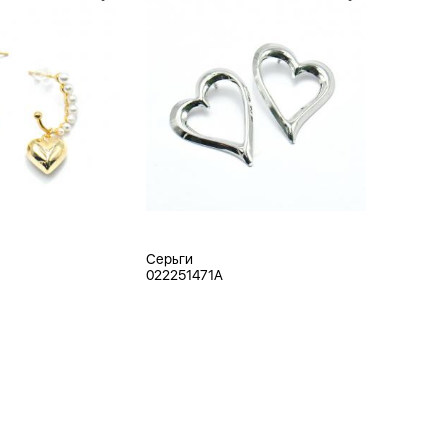
Серьги
022251471A