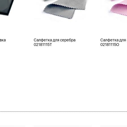
вка
Салфетка для серебра
Салфетка для
02181115T
02181115O