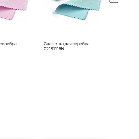
 серебра
Салфетка для серебра
Ювелирная
02181115N
0APB120-1