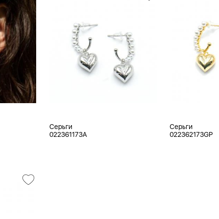
Серьги
Серьги
022361173A
022362173GP