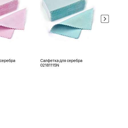
 серебра
Салфетка для серебра
Ювелирная
02181115N
0APB120-1