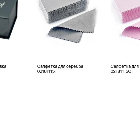
вка
Салфетка для серебра
Салфетка для
02181115T
02181115O