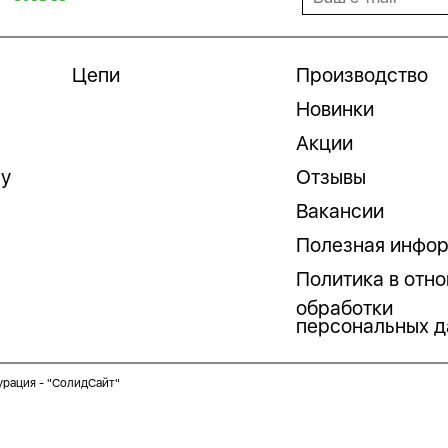
Цепи
Производство
Новинки
Акции
гу
Отзывы
Вакансии
Полезная инфо
Политика в отн
обработки
персональных д
урация -
"СолидСайт"