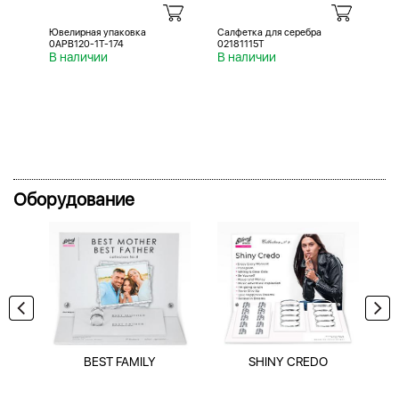
Ювелирная упаковка
Салфетка для серебра
Са
0APB120-1T-174
02181115T
02
В наличии
В наличии
В 
Оборудование
BEST FAMILY
SHINY CREDO