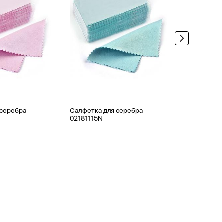
 серебра
Салфетка для серебра
Ювелирная
02181115N
0APB120-1