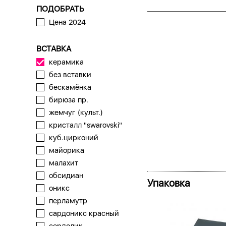
ПОДОБРАТЬ
Цена 2024
ВСТАВКА
керамика
без вставки
бескамёнка
бирюза пр.
жемчуг (культ.)
кристалл "swarovski"
куб.цирконий
майорика
малахит
обсидиан
Упаковка
оникс
перламутр
сардоникс красный