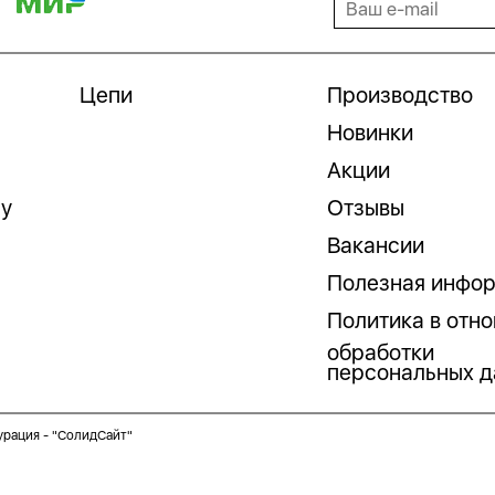
Цепи
Производство
Новинки
Акции
гу
Отзывы
Вакансии
Полезная инфо
Политика в отн
обработки
персональных д
урация -
"СолидСайт"