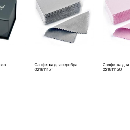
вка
Салфетка для серебра
Салфетка для
02181115T
02181115O