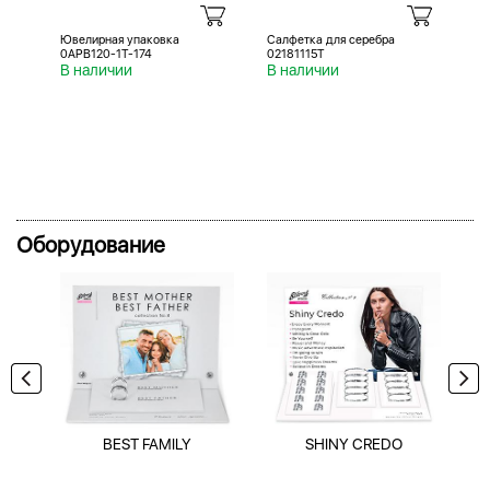
Ювелирная упаковка
Салфетка для серебра
Са
0APB120-1T-174
02181115T
02
В наличии
В наличии
В 
Оборудование
BEST FAMILY
SHINY CREDO