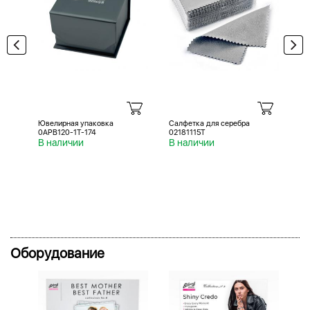
Ювелирная упаковка
Салфетка для серебра
Са
0APB120-1T-174
02181115T
02
В наличии
В наличии
В 
Оборудование