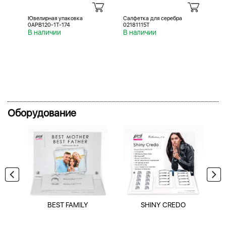
Ювелирная упаковка
Салфетка для серебра
Са
0APB120-1T-174
02181115T
02
В наличии
В наличии
В 
Оборудование
BEST FAMILY
SHINY CREDO