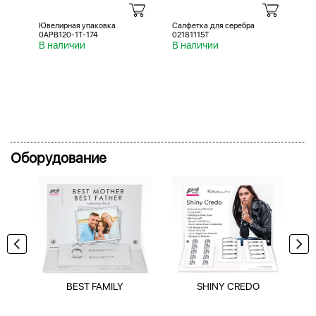
Ювелирная упаковка
Салфетка для серебра
Са
0APB120-1T-174
02181115T
02
В наличии
В наличии
В 
Оборудование
BEST FAMILY
SHINY CREDO