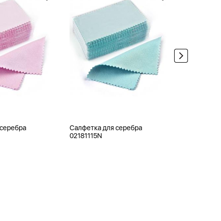
 серебра
Салфетка для серебра
Ювелирная
02181115N
0APB120-1