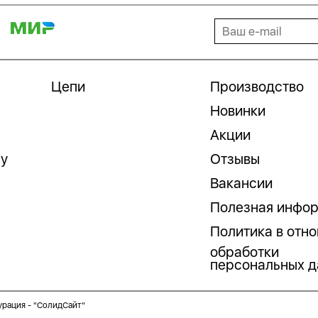
Цепи
Производство
Новинки
Акции
гу
Отзывы
Вакансии
Полезная инфо
Политика в отн
обработки
персональных д
урация -
"СолидСайт"