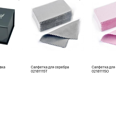
вка
Салфетка для серебра
Салфетка для
02181115T
02181115O