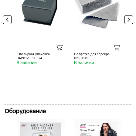
Ювелирная упаковка
Салфетка для серебра
Са
0APB120-1T-174
02181115T
02
В наличии
В наличии
В 
Оборудование