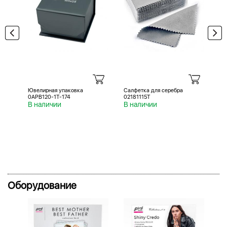
Ювелирная упаковка
Салфетка для серебра
Са
0APB120-1T-174
02181115T
02
В наличии
В наличии
В 
Оборудование