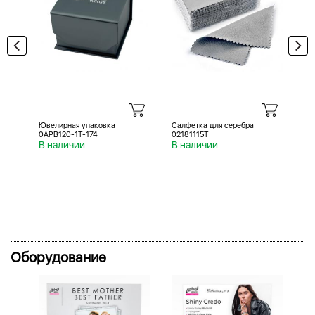
Ювелирная упаковка
Салфетка для серебра
Са
0APB120-1T-174
02181115T
02
В наличии
В наличии
В 
Оборудование