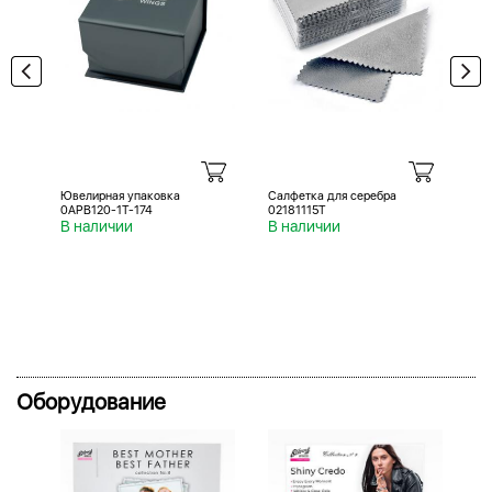
Ювелирная упаковка
Салфетка для серебра
Са
0APB120-1T-174
02181115T
02
В наличии
В наличии
В 
Оборудование