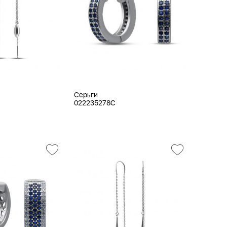
Серьги
022235278C