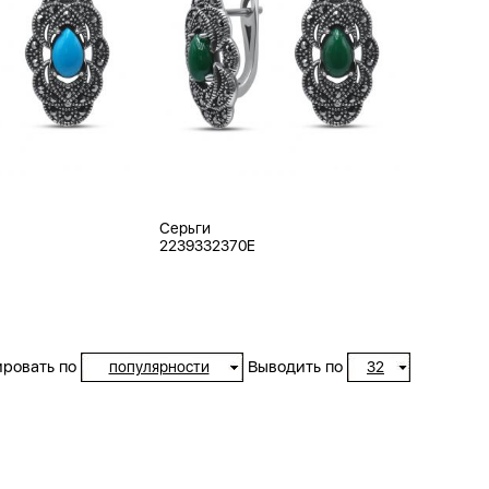
Серьги
2239332370E
ровать по
Выводить по
популярности
32