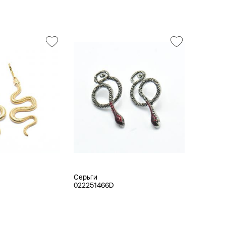
Серьги
022251466D