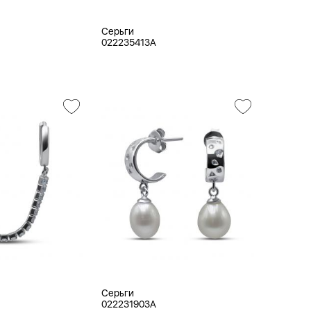
Серьги
022235413A
Серьги
022231903A