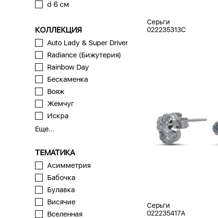
d 6 см
Серьги
КОЛЛЕКЦИЯ
022235313C
Auto Lady & Super Driver
Radiance (Бижутерия)
Rainbow Day
Бескаменка
Вояж
Жемчуг
Искра
Еще...
ТЕМАТИКА
Асимметрия
Бабочка
Булавка
Висячие
Серьги
022235417A
Вселенная