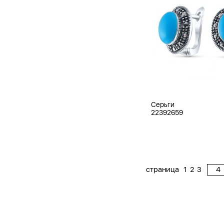
Серьги
22392659
страница
1
2
3