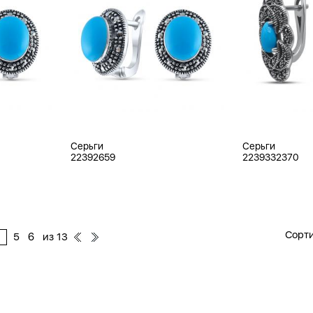
Серьги
Серьги
22392659
2239332370
Сорти
из
5
6
13