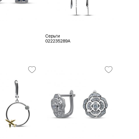
Серьги
022235289A