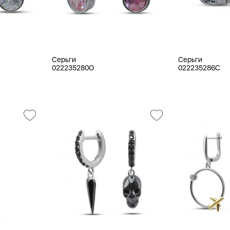
Серьги
Серьги
022235280O
022235286C