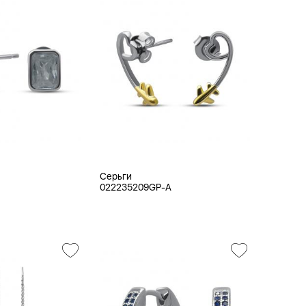
Серьги
022235209GP-A