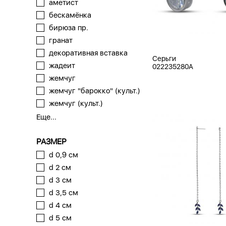
аметист
бескамёнка
бирюза пр.
гранат
декоративная вставка
Серьги
жадеит
022235280A
жемчуг
жемчуг "барокко" (культ.)
жемчуг (культ.)
Еще...
РАЗМЕР
d 0,9 см
d 2 см
d 3 см
d 3,5 см
d 4 см
d 5 см