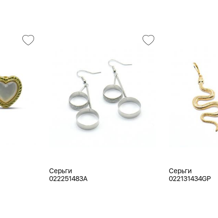
Серьги
Серьги
022251483A
022131434GP