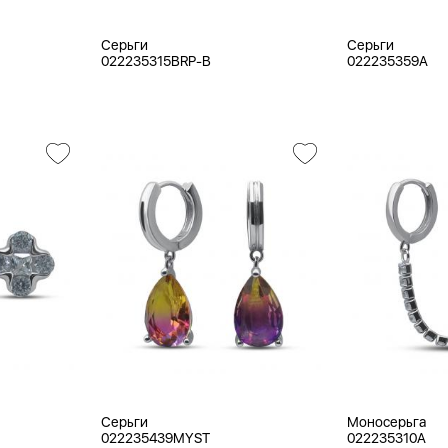
Серьги
Серьги
022235315BRP-B
022235359A
Серьги
Моносерьга
022235439MYST
022235310A