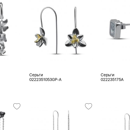
Серьги
Серьги
0222351053GP-A
022235175A