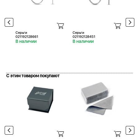
Серьги
Серьги
Серь
021192128661
021192128451
02119
В наличии
В наличии
В н
С этим товаром покупают