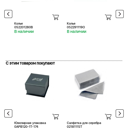
Колье
Колье
Колье
052201280B
052291119O
0522
В наличии
В наличии
В н
С этим товаром покупают
Ювелирная упаковка
Салфетка для серебра
Салфе
0APB120-1T-174
02181115T
0218