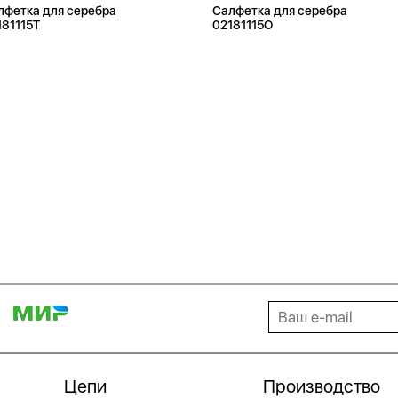
лфетка для серебра
Салфетка для серебра
181115T
02181115O
Цепи
Производство