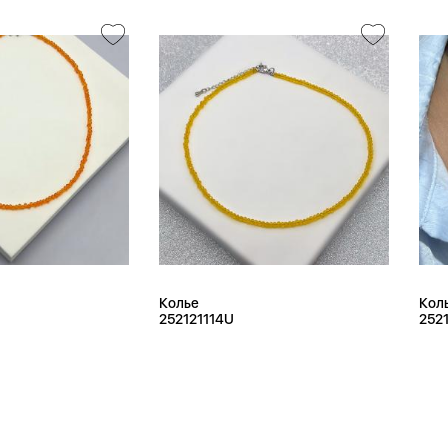
Колье
Кол
252121114U
252