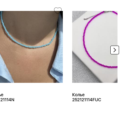
ье
Колье
121114N
252121114FUC