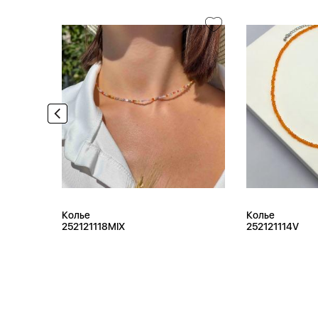
Колье
Колье
252121118MIX
252121114V