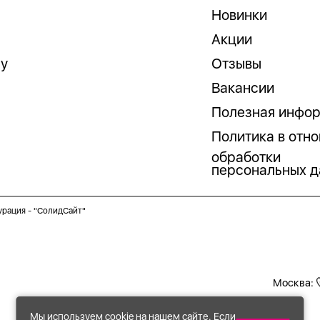
Новинки
Акции
гу
Отзывы
Вакансии
Полезная инфо
Политика в отн
обработки
персональных д
урация -
"СолидСайт"
Москва:
Мы используем cookie на нашем сайте. Если