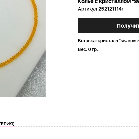
Колье с кристаллом "sw
Артикул 252121114r
Получит
Вставка:
кристалл "swarovsk
Вес:
0 гр.
ТЕРИЯ)