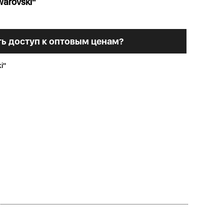
arovski"
ь доступ к оптовым ценам?
i"