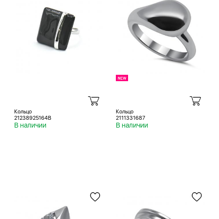
Кольцо
Кольцо
21238925164B
2111331687
В наличии
В наличии