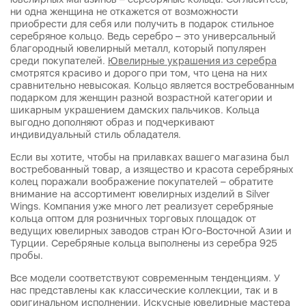
ни одна женщина не откажется от возможности
приобрести для себя или получить в подарок стильное
серебряное кольцо. Ведь серебро – это универсальный
благородный ювелирный металл, который популярен
среди покупателей.
Ювелирные украшения из серебра
смотрятся красиво и дорого при том, что цена на них
сравнительно невысокая. Кольцо является востребованным
подарком для женщин разной возрастной категории и
шикарным украшением дамских пальчиков. Кольца
выгодно дополняют образ и подчеркивают
индивидуальный стиль обладателя.
Если вы хотите, чтобы на прилавках вашего магазина был
востребованный товар, а изящество и красота серебряных
колец поражали воображение покупателей – обратите
внимание на ассортимент ювелирных изделий в Silver
Wings. Компания уже много лет реализует серебряные
кольца оптом для розничных торговых площадок от
ведущих ювелирных заводов стран Юго-Восточной Азии и
Турции. Серебряные кольца выполнены из серебра 925
пробы.
Все модели соответствуют современным тенденциям. У
нас представлены как классические коллекции, так и в
оригинальном исполнении. Искусные ювелирные мастера