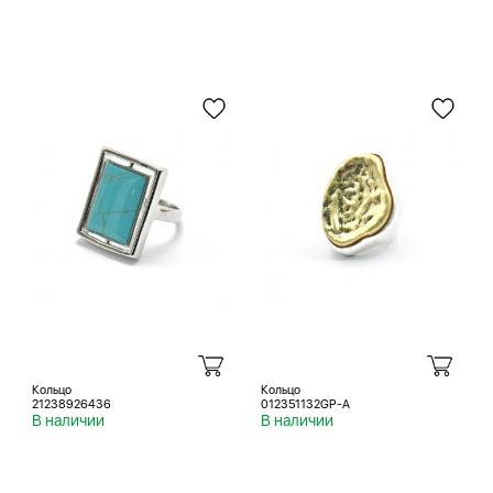
Кольцо
Кольцо
21238926436
012351132GP-A
В наличии
В наличии