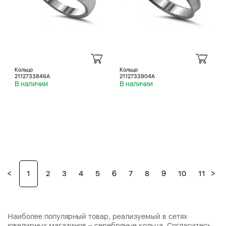
Кольцо
Кольцо
2112733846A
2112733904A
В наличии
В наличии
<
>
1
2
3
4
5
6
7
8
9
10
11
12
Наиболее популярный товар, реализуемый в сетях
ювелирных магазинов – серебряные кольца. Согласитесь,