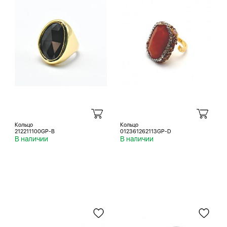
Кольцо
Кольцо
212211100GP-B
012361262113GP-D
В наличии
В наличии