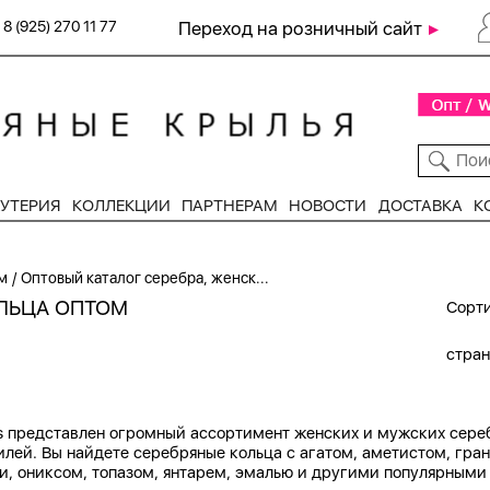
8 (925) 270 11 77
Переход на розничный сайт
УТЕРИЯ
КОЛЛЕКЦИИ
ПАРТНЕРАМ
НОВОСТИ
ДОСТАВКА
К
/
м
Оптовый каталог серебра, женск...
ЛЬЦА ОПТОМ
Сорти
стра
ngs представлен огромный ассортимент женских и мужских сер
илей. Вы найдете серебряные кольца с агатом, аметистом, гр
и, ониксом, топазом, янтарем, эмалью и другими популярными