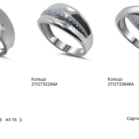
Кольцо
Кольцо
2112732284A
2112733846A
Сорти
из
3
15