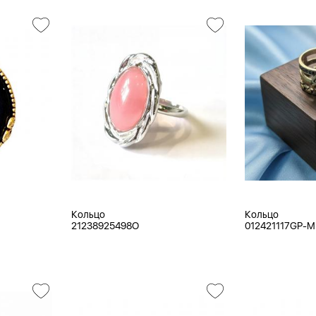
Кольцо
Кольцо
21238925498O
012421117GP-M