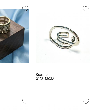
Кольцо
012211303A