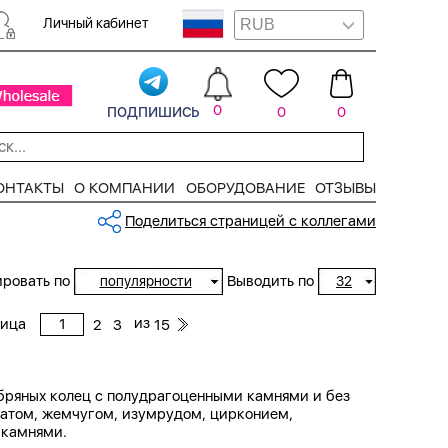
Личный кабинет
подпишись
0
0
0
ОНТАКТЫ
О КОМПАНИИ
ОБОРУДОВАНИЕ
ОТЗЫВЫ
Поделиться страницей с коллегами
ровать по
Выводить по
популярности
32
из
ница
2
3
15
ебряных колец с полудрагоценными камнями и без
анатом, жемчугом, изумрудом, цирконием,
 камнями.