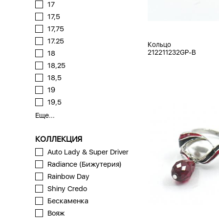
17
17,5
17,75
17.25
Кольцо
212211232GP-B
18
18,25
18,5
19
19,5
Еще...
КОЛЛЕКЦИЯ
Auto Lady & Super Driver
Radiance (Бижутерия)
Rainbow Day
Shiny Credo
Бескаменка
Вояж