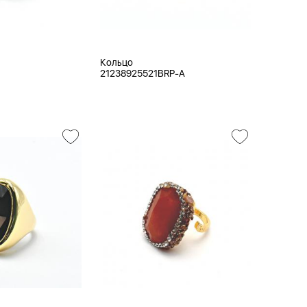
Кольцо
N
21238925521BRP-A