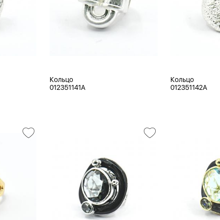
Кольцо
Кольцо
012351141A
012351142A