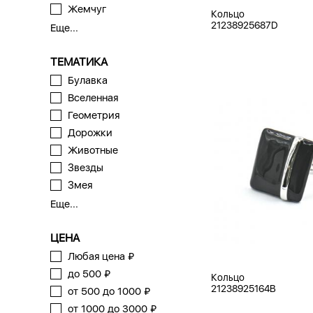
Жемчуг
Кольцо
21238925687D
Еще...
ТЕМАТИКА
Булавка
Вселенная
Геометрия
Дорожки
Животные
Звезды
Змея
Еще...
ЦЕНА
Любая цена ₽
до 500 ₽
Кольцо
21238925164B
от 500 до 1000 ₽
от 1000 до 3000 ₽