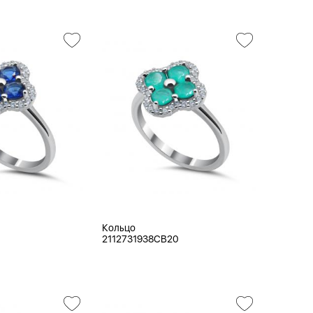
Кольцо
2112731938CB20