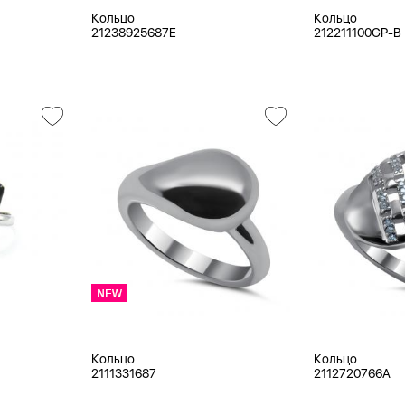
Кольцо
Кольцо
21238925687E
212211100GP-B
Кольцо
Кольцо
2111331687
2112720766A