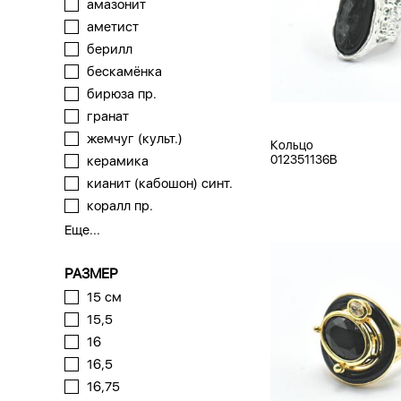
амазонит
аметист
берилл
бескамёнка
бирюза пр.
гранат
жемчуг (культ.)
Кольцо
012351136B
керамика
кианит (кабошон) синт.
коралл пр.
Еще...
РАЗМЕР
15 см
15,5
16
16,5
16,75