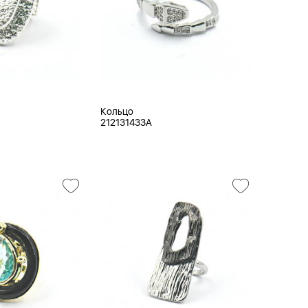
Кольцо
212131433A