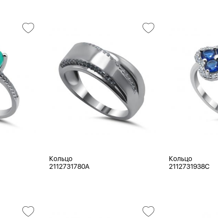
Кольцо
Кольцо
2112731780A
2112731938C