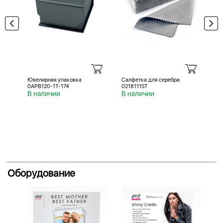
Ювелирная упаковка
Салфетка для серебра
Са
0APB120-1T-174
02181115T
02
В наличии
В наличии
В 
Оборудование