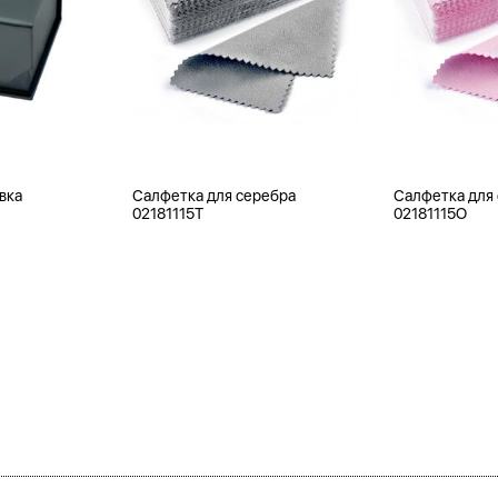
вка
Салфетка для серебра
Салфетка для
02181115T
02181115O