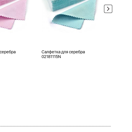
 серебра
Салфетка для серебра
Ювелирная
02181115N
0APB120-1