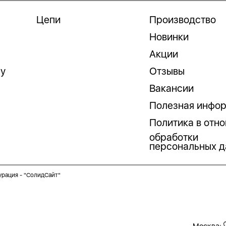
Цепи
Производство
Новинки
Акции
гу
Отзывы
Вакансии
Полезная инфо
Политика в отн
обработки
персональных д
урация -
"СолидСайт"
Москва: