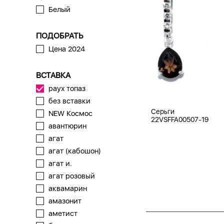
Белый
ПОДОБРАТЬ
Цена 2024
ВСТАВКА
раух топаз
без вставки
Серьги
NEW Космос
22VSFFA00507-19
авантюрин
агат
агат (кабошон)
агат и.
агат розовый
аквамарин
амазонит
аметист