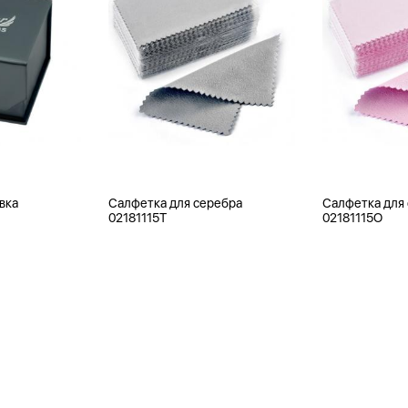
вка
Салфетка для серебра
Салфетка для
02181115T
02181115O