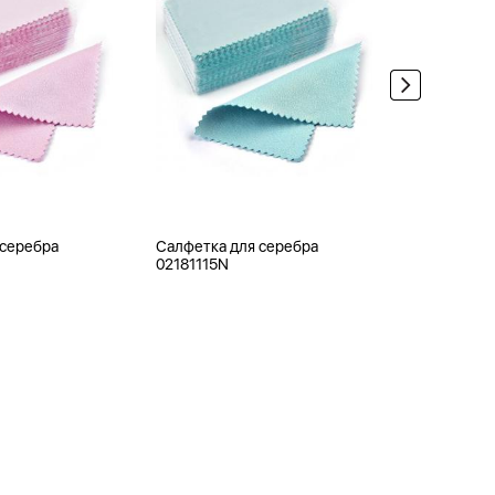
 серебра
Салфетка для серебра
Ювелирная
02181115N
0APB120-1