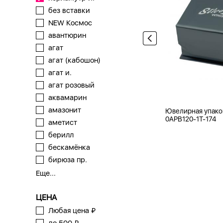
без вставки
NEW Космос
авантюрин
агат
агат (кабошон)
агат и.
агат розовый
аквамарин
амазонит
Ювелирная упако
0APB120-1T-174
аметист
берилл
бескамёнка
бирюза пр.
Еще...
ЦЕНА
Любая цена ₽