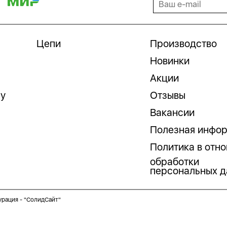
Цепи
Производство
Новинки
Акции
гу
Отзывы
Вакансии
Полезная инфо
Политика в отн
обработки
персональных д
урация -
"СолидСайт"