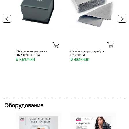
Ювелирная упаковка
Салфетка для серебра
Са
0APB120-1T-174
02181115T
02
В наличии
В наличии
В 
Оборудование