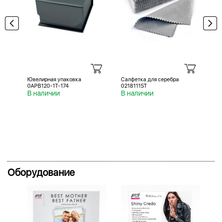
Ювелирная упаковка
Салфетка для серебра
Са
0APB120-1T-174
02181115T
02
В наличии
В наличии
В 
Оборудование