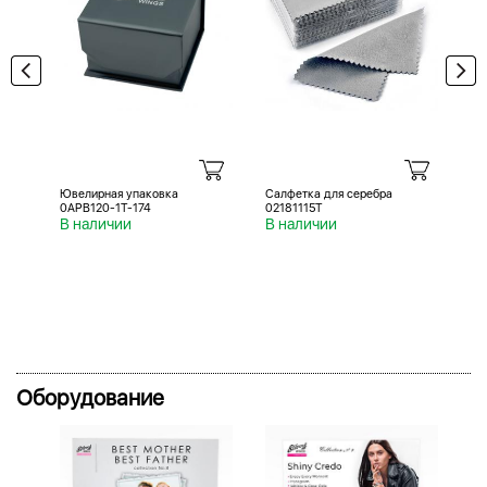
Ювелирная упаковка
Салфетка для серебра
Са
0APB120-1T-174
02181115T
02
В наличии
В наличии
В 
Оборудование