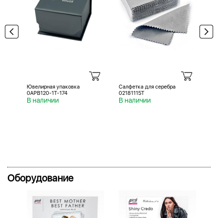
Ювелирная упаковка
Салфетка для серебра
Са
0APB120-1T-174
02181115T
02
В наличии
В наличии
В 
Оборудование