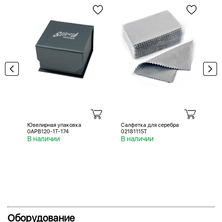
Ювелирная упаковка
Салфетка для серебра
Са
0APB120-1T-174
02181115T
02
В наличии
В наличии
В 
Оборудование