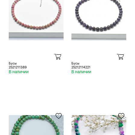
Бусы
Бусы
2521211389
25212114221
В наличии
В наличии