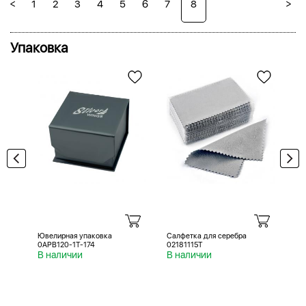
<
>
1
2
3
4
5
6
7
8
Упаковка
Ювелирная упаковка
Салфетка для серебра
Са
0APB120-1T-174
02181115T
02
В наличии
В наличии
В 