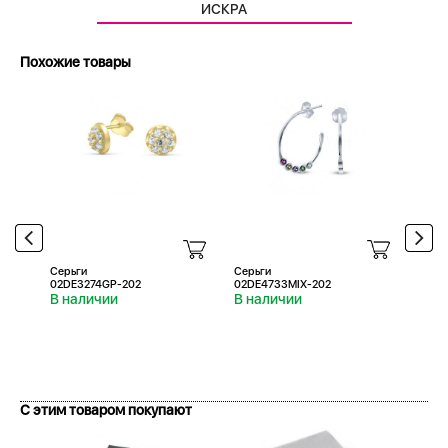
ИСКРА
Похожие товары
Серьги
Серьги
Серь
02DE3274GP-202
02DE4733MIX-202
02DE
В наличии
В наличии
В н
С этим товаром покупают