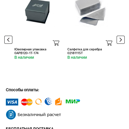
Ювелирная упаковка
Салфетка для серебра
Салфе
0APB120-1T-174
02181115T
0218
В наличии
В наличии
В н
Способы оплаты:
БЕСПЛАТНАЯ ДОСТАВКА