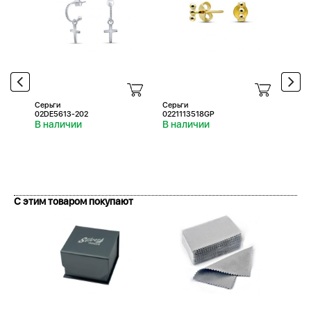
Серьги
Серьги
Серь
02DE5613-202
0221113518GP
0221
В наличии
В наличии
В н
С этим товаром покупают