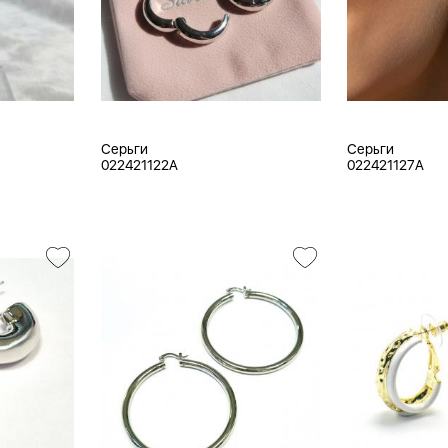
Серьги
Серьги
022421122A
022421127A