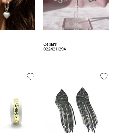
Серьги
022421129A