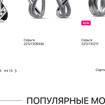
Серьги
Серьги
2212720933A
2212731217
Сорти
из
3
13
ПОПУЛЯРНЫЕ М