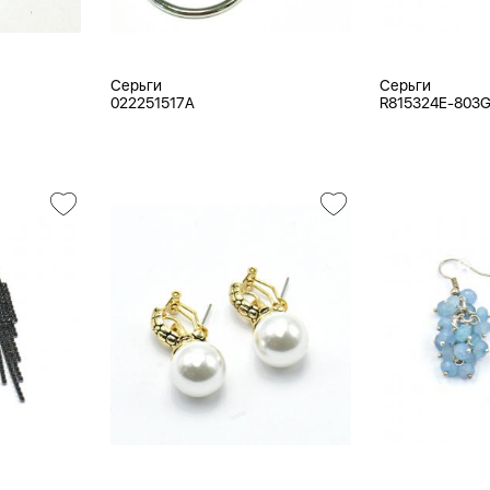
Серьги
Серьги
022251517A
R815324E-803