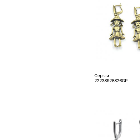
Серьги
22238926826GP