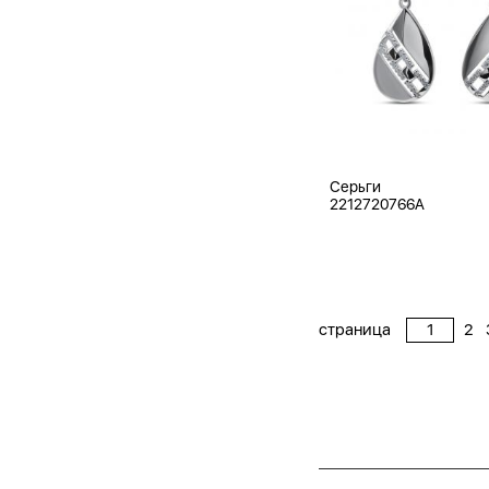
Серьги
2212720766A
страница
2