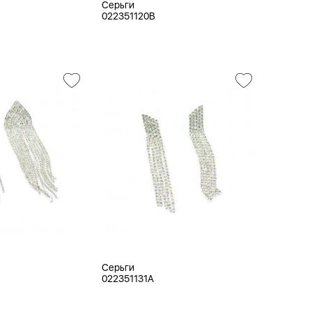
Серьги
022351120B
Серьги
022351131A