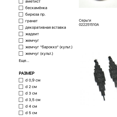
аметист
бескамёнка
бирюза пр.
Серьги
гранат
022251510A
декоративная вставка
жадеит
жемчуг
жемчуг "барокко" (культ.)
жемчуг (культ.)
Еще...
РАЗМЕР
d 0,9 см
d 2 см
d 3 см
d 3,5 см
d 4 см
d 5 см