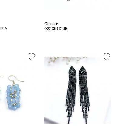
Серьги
GP-A
022351129B