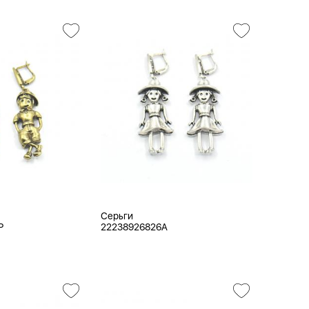
Серьги
P
22238926826A