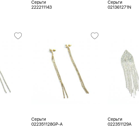
Серьги
Серьги
222211143
021361271N
Серьги
Серьги
022351128GP-A
022351129A