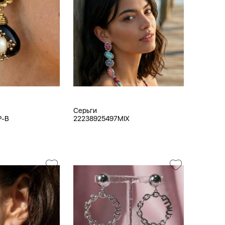
Серьги
P-B
22238925497MIX