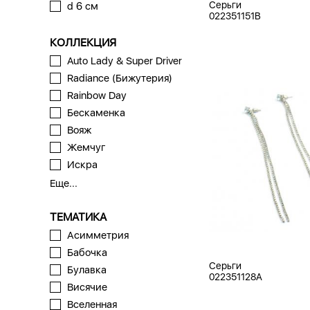
Серьги
d 6 см
022351151B
КОЛЛЕКЦИЯ
Auto Lady & Super Driver
Radiance (Бижутерия)
Rainbow Day
Бескаменка
Вояж
Жемчуг
Искра
Еще...
ТЕМАТИКА
Асимметрия
Бабочка
Серьги
Булавка
022351128A
Висячие
Вселенная