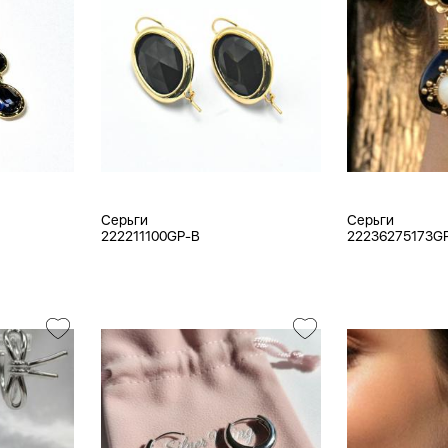
Серьги
Серьги
222211100GP-B
22236275173G