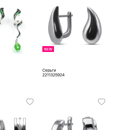
Серьги
2211325924