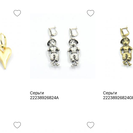
Серьги
Серьги
22238926824A
22238926824G