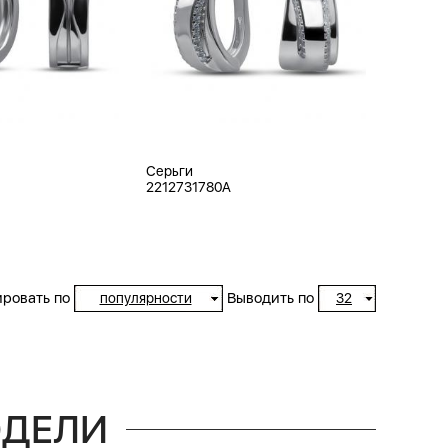
Серьги
2212731780A
ровать по
Выводить по
популярности
32
ОДЕЛИ