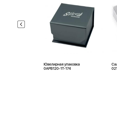
Ювелирная упаковка
Са
0APB120-1T-174
02