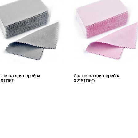
лфетка для серебра
Салфетка для серебра
181115T
02181115O