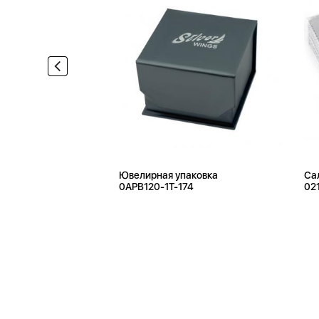
Ювелирная упаковка
Са
0APB120-1T-174
02