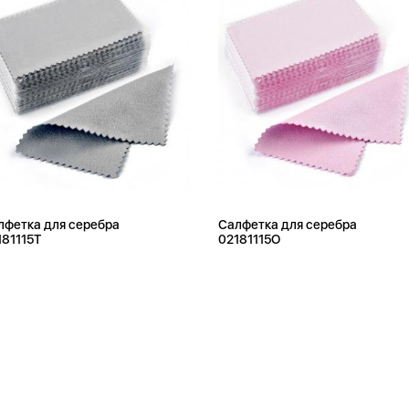
лфетка для серебра
Салфетка для серебра
181115T
02181115O