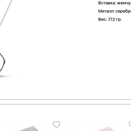
Вставка:
жемчуг
Металл:
серебр
Вес:
7,12 гр.