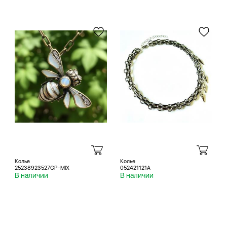
Колье
Колье
25238923527GP-MIX
052421121A
В наличии
В наличии