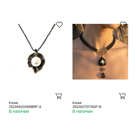
Колье
Колье
25238923068BRP-A
25236275175GP-B
В наличии
В наличии