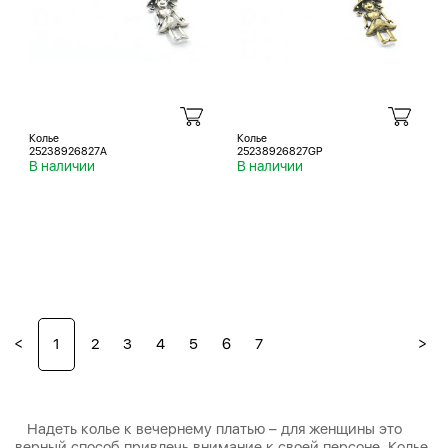
Колье
Колье
25238926827A
25238926827GP
В наличии
В наличии
<
>
1
2
3
4
5
6
7
Надеть колье к вечернему платью – для женщины это
верный способ привлечь внимание к своей персоне. Колье