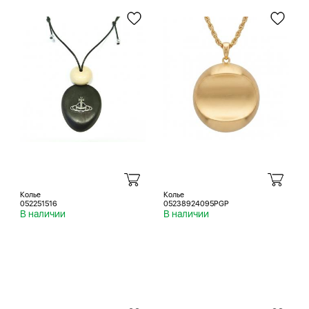
Колье
Колье
052251516
05238924095PGP
В наличии
В наличии