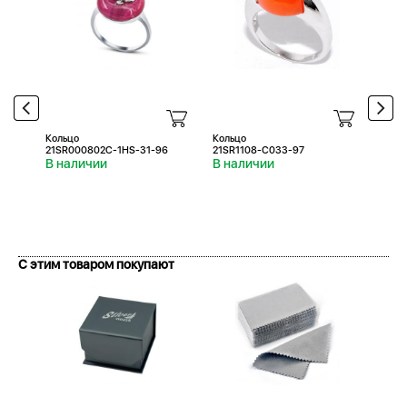
Кольцо
Кольцо
Коль
21SR000802C-1HS-31-96
21SR1108-С033-97
21SR
В наличии
В наличии
В н
С этим товаром покупают