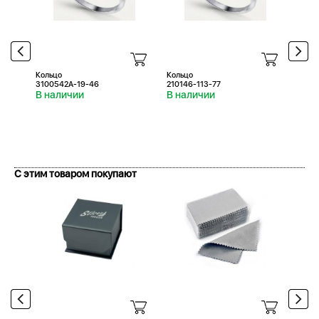
Кольцо
Кольцо
Коль
3100542A-19-46
210146-113-77
21017
В наличии
В наличии
В н
С этим товаром покупают