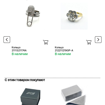
Кольцо
Кольцо
Коль
2111321174A
212211219GP-A
21221
В наличии
В наличии
В н
С этим товаром покупают