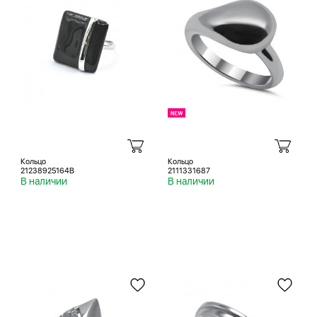
Кольцо
Кольцо
21238925164B
2111331687
В наличии
В наличии