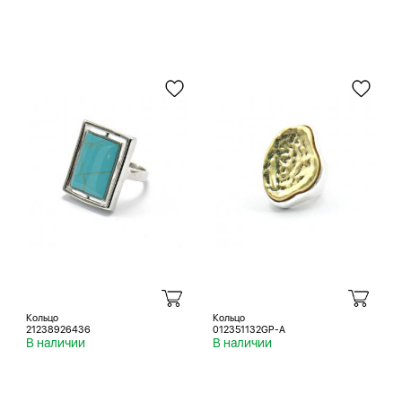
Кольцо
Кольцо
21238926436
012351132GP-A
В наличии
В наличии