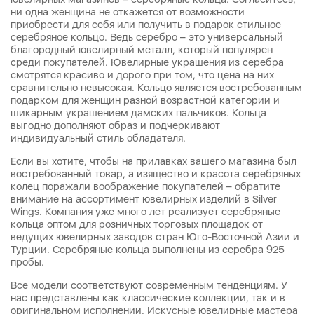
ни одна женщина не откажется от возможности
приобрести для себя или получить в подарок стильное
серебряное кольцо. Ведь серебро – это универсальный
благородный ювелирный металл, который популярен
среди покупателей.
Ювелирные украшения из серебра
смотрятся красиво и дорого при том, что цена на них
сравнительно невысокая. Кольцо является востребованным
подарком для женщин разной возрастной категории и
шикарным украшением дамских пальчиков. Кольца
выгодно дополняют образ и подчеркивают
индивидуальный стиль обладателя.
Если вы хотите, чтобы на прилавках вашего магазина был
востребованный товар, а изящество и красота серебряных
колец поражали воображение покупателей – обратите
внимание на ассортимент ювелирных изделий в Silver
Wings. Компания уже много лет реализует серебряные
кольца оптом для розничных торговых площадок от
ведущих ювелирных заводов стран Юго-Восточной Азии и
Турции. Серебряные кольца выполнены из серебра 925
пробы.
Все модели соответствуют современным тенденциям. У
нас представлены как классические коллекции, так и в
оригинальном исполнении. Искусные ювелирные мастера