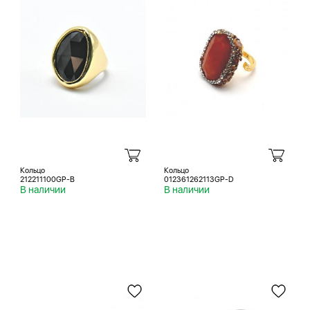
Кольцо
Кольцо
212211100GP-B
012361262113GP-D
В наличии
В наличии