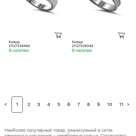
Кольцо
Кольцо
2112733846A
2112733904A
В наличии
В наличии
<
>
1
2
3
4
5
6
7
8
9
10
11
12
Наиболее популярный товар, реализуемый в сетях
ювелирных магазинов – серебряные кольца. Согласитесь,