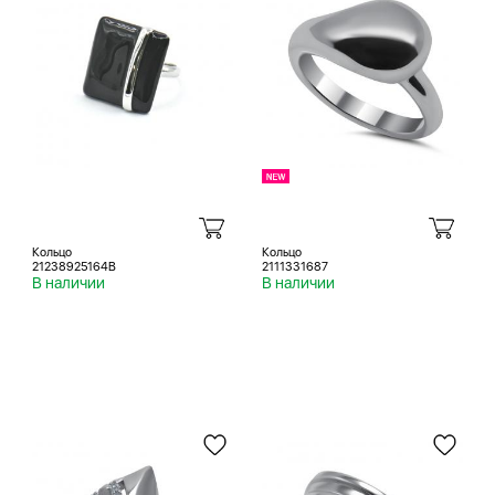
Кольцо
Кольцо
21238925164B
2111331687
В наличии
В наличии