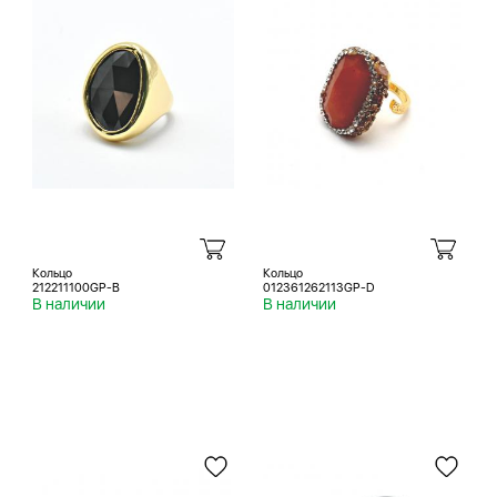
Кольцо
Кольцо
212211100GP-B
012361262113GP-D
В наличии
В наличии