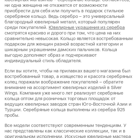
ни одна женщина не откажется от возможности
приобрести для себя или получить в подарок стильное
серебряное кольцо. Ведь серебро – это универсальный
благородный ювелирный металл, который популярен
среди покупателей.
Ювелирные украшения из серебра
смотрятся красиво и дорого при том, что цена на них
сравнительно невысокая. Кольцо является востребованным
подарком для женщин разной возрастной категории и
шикарным украшением дамских пальчиков. Кольца
выгодно дополняют образ и подчеркивают
индивидуальный стиль обладателя.
Если вы хотите, чтобы на прилавках вашего магазина был
востребованный товар, а изящество и красота серебряных
колец поражали воображение покупателей – обратите
внимание на ассортимент ювелирных изделий в Silver
Wings. Компания уже много лет реализует серебряные
кольца оптом для розничных торговых площадок от
ведущих ювелирных заводов стран Юго-Восточной Азии и
Турции. Серебряные кольца выполнены из серебра 925
пробы.
Все модели соответствуют современным тенденциям. У
нас представлены как классические коллекции, так и в
оригинальном исполнении. Искусные ювелирные мастера