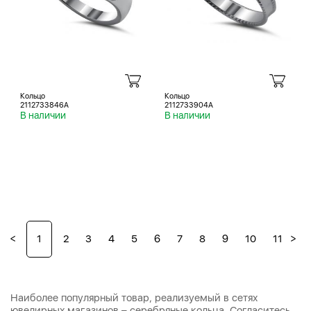
Кольцо
Кольцо
2112733846A
2112733904A
В наличии
В наличии
<
>
1
2
3
4
5
6
7
8
9
10
11
12
Наиболее популярный товар, реализуемый в сетях
ювелирных магазинов – серебряные кольца. Согласитесь,