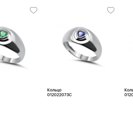
Кольцо
Кол
012022073C
012