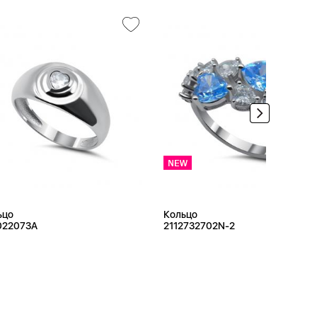
ьцо
Кольцо
022073A
2112732702N-2