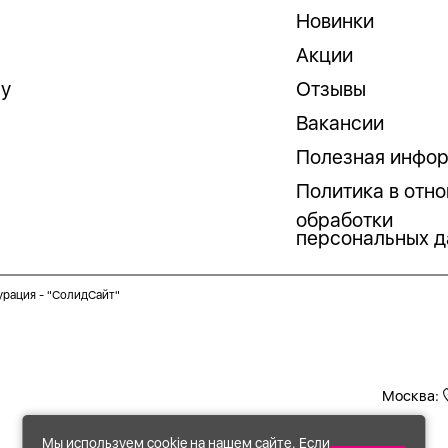
Новинки
Акции
гу
Отзывы
Вакансии
Полезная инфо
Политика в отн
обработки
персональных д
урация -
"СолидСайт"
Москва:
Мы используем cookie на нашем сайте. Если