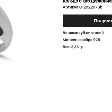
Кольцо с куб.циркони
Артикул 012022073b
Получит
Вставка:
куб.цирконий
Металл:
серебро 925
Вес:
2,33 гр.