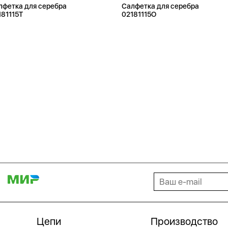
лфетка для серебра
Салфетка для серебра
181115T
02181115O
Цепи
Производство