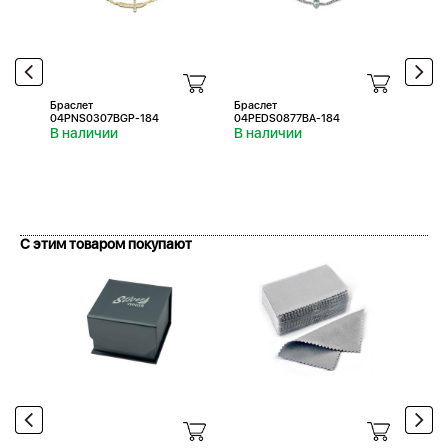
Браслет
Браслет
Брас
04PNS0307BGP-184
04PEDS0877BA-184
04PE
В наличии
В наличии
В н
С этим товаром покупают